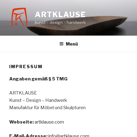
Zum
Inhalt
ARTKLAUSE
springen
kunst – design – handwerk
Menü
IMPRESSUM
Angaben gemäß § 5 TMG
ARTKLAUSE
Kunst – Design – Handwerk
Manufaktur für Möbel und Skulpturen
Webseite:
artklause.com
E-Mail-Adresse:
info@artklause.com